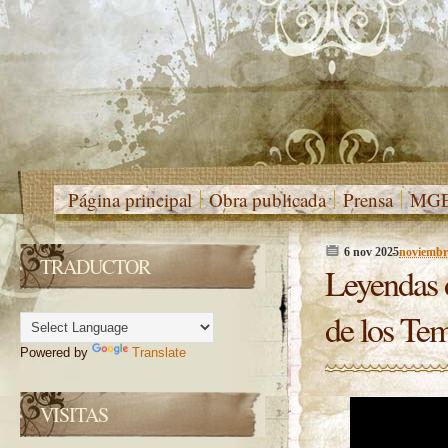
Página principal
Obra publicada
Prensa
MGE
6 nov 2025
-
noviembr
TRADUCTOR
Leyendas d
de los Tem
Powered by
Translate
VISITAS