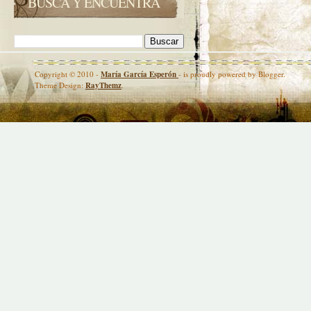
BUSCA Y ENCUENTRA
Copyright © 2010 -
María García Esperón
- is proudly powered by Blogger.
Theme Design:
RayThemz
.