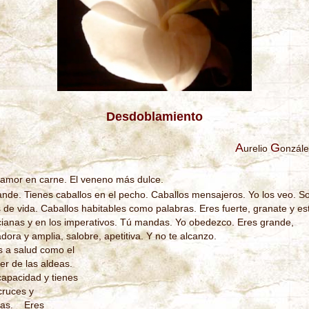
Desdoblamiento
A
G
urelio
onzále
l amor en carne. El veneno más dulce.
ande. Tienes caballos en el pecho. Caballos mensajeros. Yo los veo. S
s de vida. Caballos habitables como palabras. Eres fuerte, granate y es
cianas y en los imperativos. Tú mandas. Yo obedezco. Eres grande,
ora y amplia, salobre, apetitiva. Y no te alcanzo.
s a salud como el
r de las aldeas.
capacidad y tienes
cruces y
as. Eres