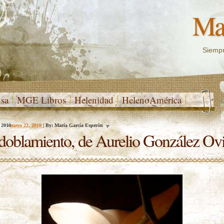
Mar
Siempr
nsa
MGE Libros
Helenidad
HelenoAmérica
 2010
-
mayo 22, 2010
|
By:
María García Esperón
doblamiento, de Aurelio González Ov