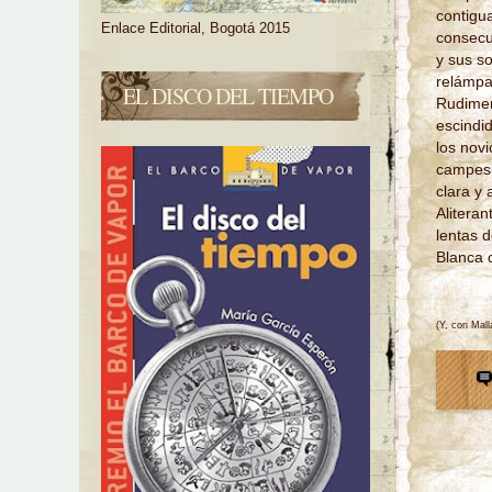
contigua
Enlace Editorial, Bogotá 2015
consecu
y sus s
relámpa
EL DISCO DEL TIEMPO
Rudiment
escindid
los novi
campesi
clara y 
Aliteran
lentas d
Blanca 
(Y, con Mal