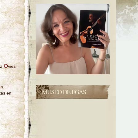
O
z
vies
on
MUSEO DE EGAS
tás en