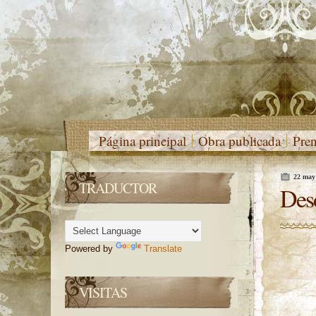
Página principal
Obra publicada
Pre
22 may
TRADUCTOR
Des
Powered by
Translate
VISITAS