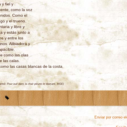
 y fiel y
ente, como la voz
onidos. Como el
go y el trueno.
aria y libre y
a y estás junto a
os y entre los
nos. Alibiadora y
apacible.
te como las olas
e las calas.
como las casas blancas de la costa.
larmé:
Pour ouir dans la chair pleurer le diamant. MGE)
Enviar por correo el