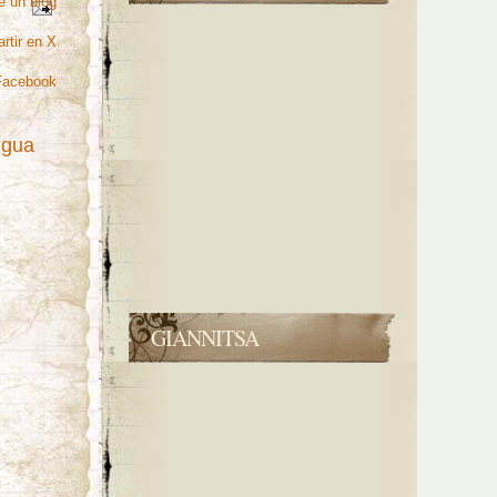
e un blog
rtir en X
Facebook
igua
GIANNITSA