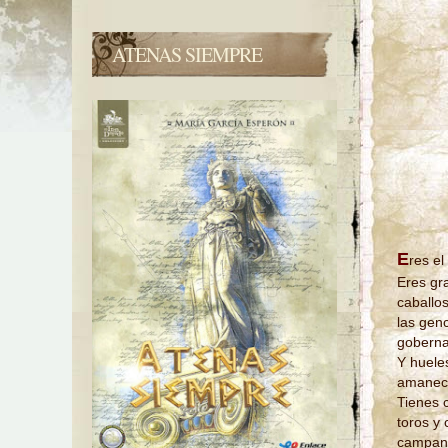
ATENAS SIEMPRE
E
res e
Eres gr
caballo
las gen
gobernad
Y huele
amanece
Tienes 
toros y 
campan