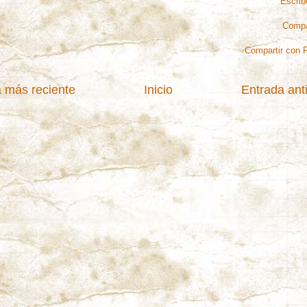
Escrib
Compa
Compartir con 
 más reciente
Inicio
Entrada ant