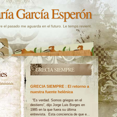
ía García Esperón
e el pasado me aguarda en el futuro. Le temps revient.
GRECIA SIEMPRE
ies
GRECIA SIEMPRE : El retorno a
nuestra fuente helénica
“Es verdad. Somos griegos en el
destierro”, dijo Jorge Luis Borges en
1985 en la que fuera su última
entrevista. Esta conciencia de que e...